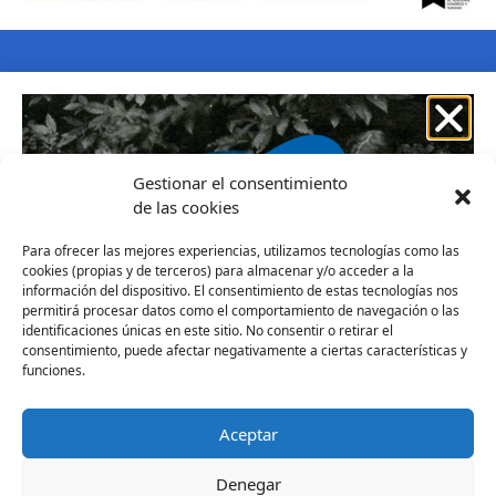
Aviso legal
Política de Cookies
Política de privacidad
COPYRIGHT © 2021 Envita Digital Solutions
Gestionar el consentimiento
de las cookies
Para ofrecer las mejores experiencias, utilizamos tecnologías como las
cookies (propias y de terceros) para almacenar y/o acceder a la
información del dispositivo. El consentimiento de estas tecnologías nos
permitirá procesar datos como el comportamiento de navegación o las
identificaciones únicas en este sitio. No consentir o retirar el
consentimiento, puede afectar negativamente a ciertas características y
funciones.
Descarga gratis:
Taller - Los mejores recuerdos de mi infancia
Aceptar
Suscríbete a nuestra “
newsletter
” y – además del taller –
recibirás más actividades
para conectar con las
Denegar