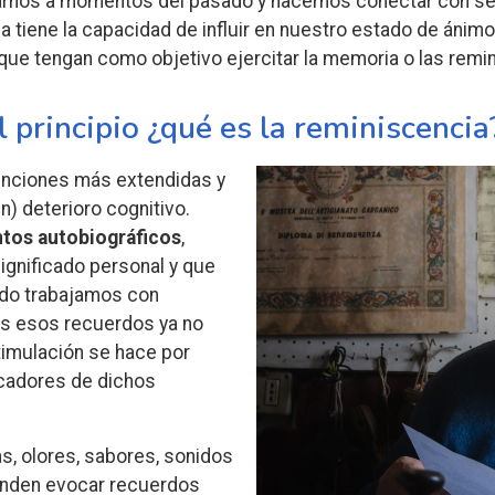
arnos a momentos del pasado y hacernos conectar con s
 tiene la capacidad de influir en nuestro estado de ánimo 
s que tengan como objetivo ejercitar la memoria o las rem
principio ¿qué es la reminiscencia
enciones más extendidas y
) deterioro cognitivo.
tos autobiográficos
,
ignificado personal y que
ndo trabajamos con
s esos recuerdos ya no
timulación se hace por
cadores de dichos
s, olores, sabores, sonidos
tenden evocar recuerdos