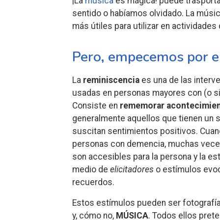
¡La
música
es mágica! puede trasport
sentido o habíamos olvidado. La música
más útiles para utilizar en actividade
Pero, empecemos por el 
La
reminiscencia
es una de las interv
usadas en personas mayores con (o sin
Consiste en
rememorar acontecimien
generalmente aquellos que tienen un s
suscitan sentimientos positivos. Cua
personas con demencia, muchas vece
son accesibles para la persona y la es
medio de
elicitadores
o estímulos evo
recuerdos.
Estos estímulos pueden ser fotografía
y, cómo no,
MÚSICA
. Todos ellos pre