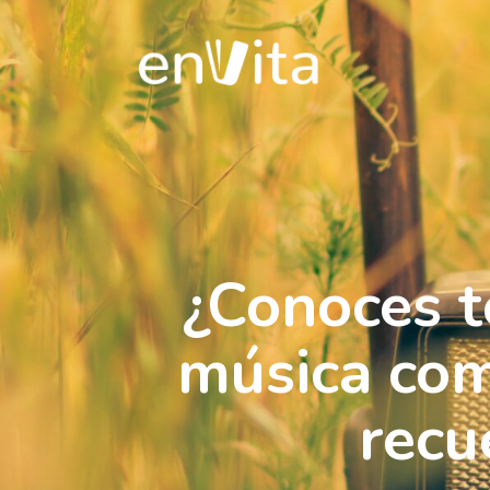
¿Conoces t
música com
recu