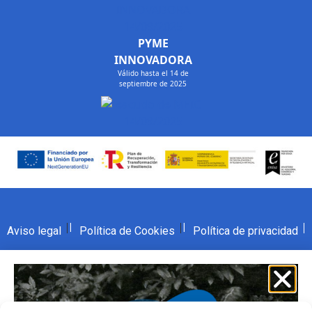
PYME
INNOVADORA
Válido hasta el 14 de
septiembre de 2025
Aviso legal
Política de Cookies
Política de privacidad
COPYRIGHT © 2021 Envita Digital Solutions