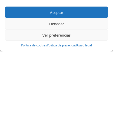
Descarga gratis:
Taller - Los mejores recuerdos de mi infancia
Aceptar
Suscríbete a nuestra “
newsletter
” y – además del taller –
recibirás más actividades
para conectar con las
Denegar
personas mayores y sus historias de vida.
Ver preferencias
Descarga aquí
Política de cookies
Política de privacidad
Aviso legal
¿Has pensado alguna vez cómo es un buen día para
ti y qué pasaría si alguna vez no puedes ser tú quién
decida qué hacer cada día? ¿Crees que sería
importante que quien te cuida te conociera,
conociera tu trayectoria vital y se preocupara por
tus gustos, tus intereses, tus aficiones, tus metas y