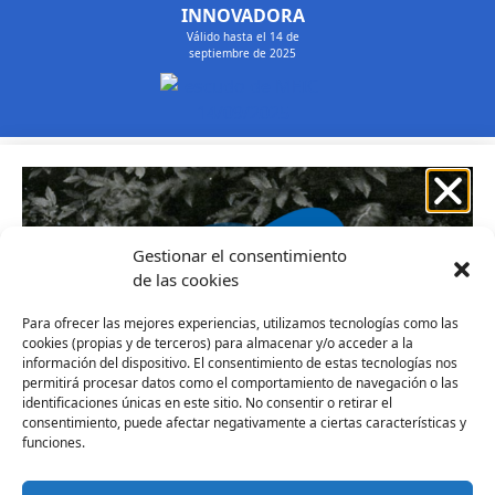
INNOVADORA
Válido hasta el 14 de
septiembre de 2025
Gestionar el consentimiento
de las cookies
Aviso legal
Política de Cookies
Política de privacidad
Para ofrecer las mejores experiencias, utilizamos tecnologías como las
COPYRIGHT © 2021 Envita Digital Solutions
cookies (propias y de terceros) para almacenar y/o acceder a la
información del dispositivo. El consentimiento de estas tecnologías nos
permitirá procesar datos como el comportamiento de navegación o las
identificaciones únicas en este sitio. No consentir o retirar el
consentimiento, puede afectar negativamente a ciertas características y
funciones.
Descarga gratis:
Taller - Los mejores recuerdos de mi infancia